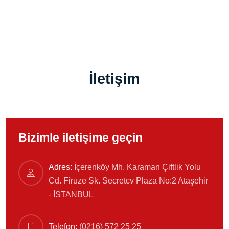
İletişim
Bizimle iletişime geçin
Adres:
İçerenköy Mh. Karaman Çiftlik Yolu
Cd. Firuze Sk. Secretcv Plaza No:2 Ataşehir
- İSTANBUL
Telefon:
(0216) 572 25 25