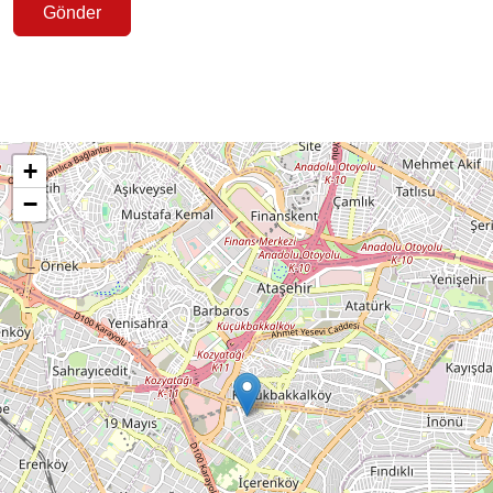
Gönder
+
−